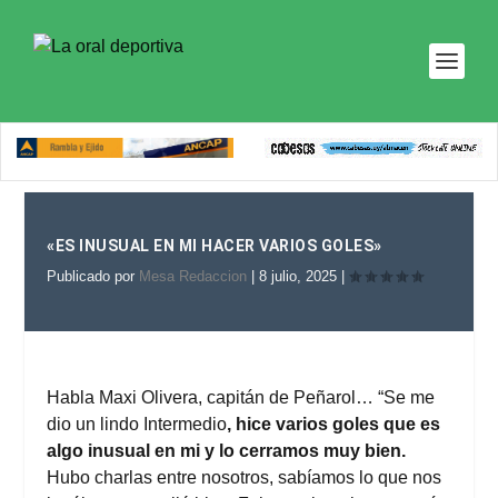
«ES INUSUAL EN MI HACER VARIOS GOLES»
Publicado por
Mesa Redaccion
|
8 julio, 2025
|
Habla Maxi Olivera, capitán de Peñarol… “Se me
dio un lindo Intermedio
, hice varios goles que es
algo inusual en mi y lo cerramos muy bien.
Hubo charlas entre nosotros, sabíamos lo que nos