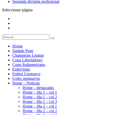
Segunda división profesional
Seleccionar página
Hogar
Sample Page
Champions League
Copa Libertadores
Copa Sudamericana
Entrevistas
Futbol Uruguayo
Goles uruguayos
Home – Noticias
Home – destacadas
Home – fila 1 – col 1
Home – fila 1 – col 2
Home – fila 1 – col 3
Home – fila 2 – col 1
Home – fila 2 – col 2