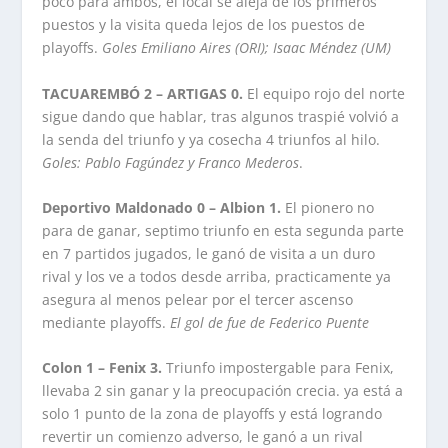
poco para ambos, el local se aleja de los primeros
puestos y la visita queda lejos de los puestos de
playoffs.
Goles Emiliano Aires (ORI); Isaac Méndez (UM)
TACUAREMBÓ 2 – ARTIGAS 0.
El equipo rojo del norte
sigue dando que hablar, tras algunos traspié volvió a
la senda del triunfo y ya cosecha 4 triunfos al hilo.
Goles: Pablo Fagúndez y Franco Mederos
.
Deportivo Maldonado 0 – Albion 1.
El pionero no
para de ganar, septimo triunfo en esta segunda parte
en 7 partidos jugados, le ganó de visita a un duro
rival y los ve a todos desde arriba, practicamente ya
asegura al menos pelear por el tercer ascenso
mediante playoffs.
El gol de fue de Federico Puente
Colon 1 – Fenix 3.
Triunfo impostergable para Fenix,
llevaba 2 sin ganar y la preocupación crecia. ya está a
solo 1 punto de la zona de playoffs y está logrando
revertir un comienzo adverso, le ganó a un rival