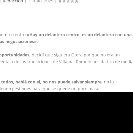
 Redaccion
|
1 junio, 2025
|
antero centro
«Hay un delantero centro, es un delantero con una
 las negociaciones»
.
 oportunidades
, decidí que siguiera Otera por que no era un
entaja de las transiciones de Villalba, Rómulo nos da tiro de medi
 todos, hablé con el, no nos puede salvar siempre,
no lo
ciendo gestiones para que se quede un poco mas».