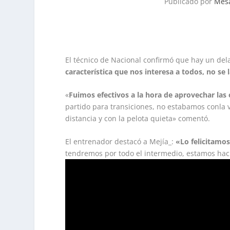
Publicado por
Mesa
El técnico de Nacional confirmó que hay un del
característica que nos interesa a todos, no se
«
Fuimos efectivos a la hora de aprovechar las
partido para transiciones, no estabamos conla v
distancia y con la pelota quieta» comentó.
El entrenador destacó a Mejía_:
«Lo felicitamos
tendremos por todo el intermedio, estamos ha