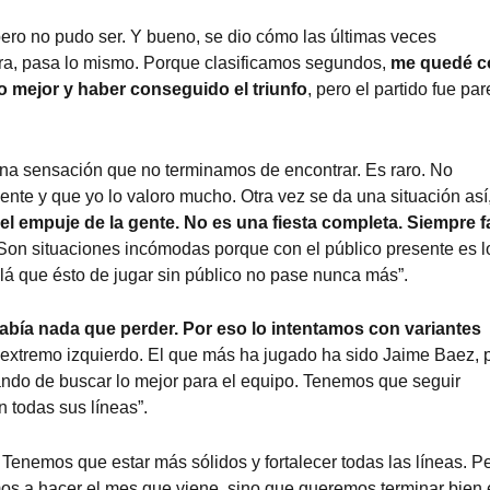
ero no pudo ser. Y bueno, se dio cómo las últimas veces
ora, pasa lo mismo. Porque clasificamos segundos,
me quedé c
 mejor y haber conseguido el triunfo
, pero el partido fue par
 una sensación que no terminamos de encontrar. Es raro. No
nte y que yo lo valoro mucho. Otra vez se da una situación así
a el empuje de la gente. No es una fiesta completa. Siempre f
 Son situaciones incómodas porque con el público presente es l
alá que ésto de jugar sin público no pase nunca más”.
bía nada que perder. Por eso lo intentamos con variantes
 extremo izquierdo. El que más ha jugado ha sido Jaime Baez, 
ando de buscar lo mejor para el equipo. Tenemos que seguir
 todas sus líneas”.
 Tenemos que estar más sólidos y fortalecer todas las líneas. P
s a hacer el mes que viene, sino que queremos terminar bien