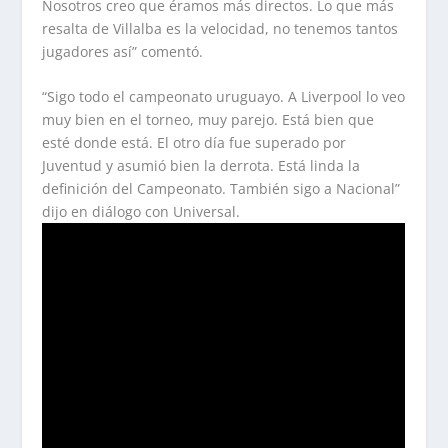
Nosotros creo que éramos más directos. Lo que más
resalta de Villalba es la velocidad, no tenemos tantos
jugadores así” comentó.
“Sigo todo el campeonato uruguayo. A Liverpool lo veo
muy bien en el torneo, muy parejo. Está bien que
esté donde está. El otro día fue superado por
Juventud y asumió bien la derrota. Está linda la
definición del Campeonato. También sigo a Nacional”
dijo en diálogo con Universal.