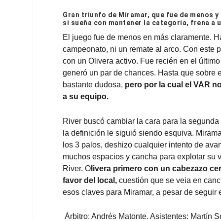
Gran triunfo de Miramar, que fue de menos y
si sueña con mantener la categoría, frena a 
El juego fue de menos en más claramente. Has
campeonato, ni un remate al arco. Con este 
con un Olivera activo. Fue recién en el últim
generó un par de chances. Hasta que sobre e
bastante dudosa,
pero por la cual el VAR no
a su equipo.
River buscó cambiar la cara para la segunda
la definición le siguió siendo esquiva. Mira
los 3 palos, deshizo cualquier intento de avan
muchos espacios y cancha para explotar su v
River. O
livera primero con un cabezazo cer
favor del local,
cuestión que se veia en canc
esos claves para Miramar, a pesar de seguir e
Árbitro: Andrés Matonte. Asistentes: Martín 