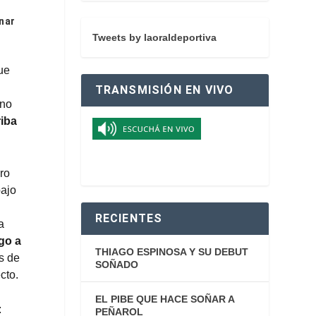
nar
Tweets by laoraldeportiva
ue
TRANSMISIÓN EN VIVO
ano
riba
ro
bajo
RECIENTES
a
go a
THIAGO ESPINOSA Y SU DEBUT
s de
SOÑADO
cto.
EL PIBE QUE HACE SOÑAR A
:
PEÑAROL