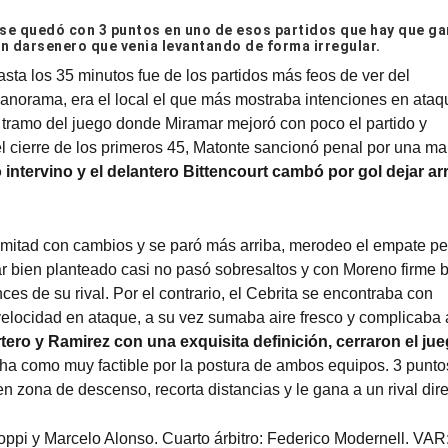
 se quedó con 3 puntos en uno de esos partidos que hay que ga
un darsenero que venia levantando de forma irregular.
ta los 35 minutos fue de los partidos más feos de ver del
panorama, era el local el que más mostraba intenciones en ataq
o tramo del juego donde Miramar mejoró con poco el partido y
l cierre de los primeros 45, Matonte sancionó penal por una m
 intervino y el delantero Bittencourt cambó por gol dejar ar
 mitad con cambios y se paró más arriba, merodeo el empate pe
mar bien planteado casi no pasó sobresaltos y con Moreno firme 
ces de su rival. Por el contrario, el Cebrita se encontraba con
elocidad en ataque, a su vez sumaba aire fresco y complicaba 
tero y Ramirez con una exquisita definición, cerraron el jue
ha como muy factible por la postura de ambos equipos. 3 punto
n zona de descenso, recorta distancias y le gana a un rival dire
Soppi y Marcelo Alonso. Cuarto árbitro: Federico Modernell. VAR