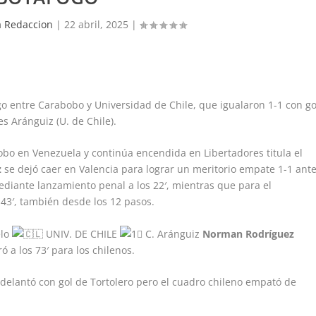
 Redaccion
|
22 abril, 2025
|
ego entre Carabobo y Universidad de Chile, que igualaron 1-1 con go
s Aránguiz (U. de Chile).
bo en Venezuela y continúa encendida en Libertadores titula el
z
se dejó caer en Valencia para lograr un meritorio empate 1-1 ant
diante lanzamiento penal a los 22′, mientras que para el
 43′, también desde los 12 pasos.
elo
UNIV. DE CHILE
C. Aránguiz
Norman Rodríguez
ó a los 73′ para los chilenos.
 adelantó con gol de Tortolero pero el cuadro chileno empató de