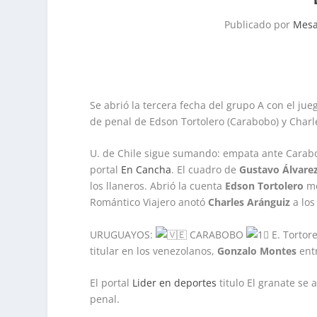
Publicado por
Mesa
Se abrió la tercera fecha del grupo A con el ju
de penal de Edson Tortolero (Carabobo) y Charle
U. de Chile sigue sumando: empata ante Carabo
portal
En Cancha
. El cuadro de
Gustavo Álvare
los llaneros. Abrió la cuenta
Edson Tortolero
me
Romántico Viajero anotó
Charles Aránguiz
a los
URUGUAYOS:
CARABOBO
E. Tortor
titular en los venezolanos,
Gonzalo Montes
entr
El portal
Lider en deportes
titulo El granate se
penal.