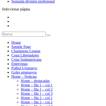
Segunda división profesional
Seleccionar página
Hogar
Sample Page
Champions League
Copa Libertadores
Copa Sudamericana
Entrevistas
Futbol Uruguayo
Goles uruguayos
Home – Noticias
Home – destacadas
Home – fila 1 – col 1
Home – fila 1 – col 2
Home – fila 1 – col 3
Home – fila 2 – col 1
Home – fila 2 – col 2