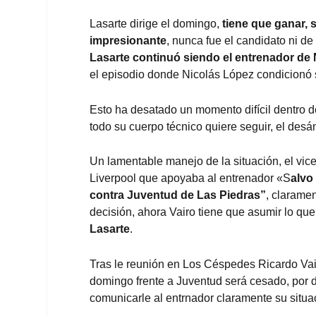
Lasarte dirige el domingo,
tiene que ganar, 
impresionante
, nunca fue el candidato ni d
Lasarte continuó siendo el entrenador de 
el episodio donde Nicolás López condicionó 
Esto ha desatado un momento difícil dentro de
todo su cuerpo técnico quiere seguir, el des
Un lamentable manejo de la situación,
el vic
Liverpool
que apoyaba al entrenador «S
alvo
contra Juventud de Las Piedras”
, claramen
decisión, ahora Vairo tiene que asumir lo qu
Lasarte
.
Tras le reunión en Los Céspedes Ricardo Vair
domingo frente a Juventud será cesado, por 
comunicarle al entrnador claramente su situac