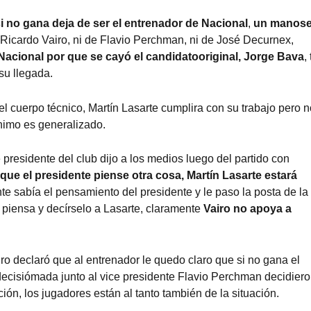
si no gana deja de ser el entrenador de Nacional
,
un manos
e Ricardo Vairo, ni de Flavio Perchman, ni de José Decurnex,
Nacional por que se cayó el candidatooriginal, Jorge Bava
,
su llegada.
l cuerpo técnico, Martín Lasarte cumplira con su trabajo pero 
ánimo es generalizado.
e presidente del club dijo a los medios luego del partido con
 que el presidente piense otra cosa, Martín Lasarte estará
te sabía el pensamiento del presidente y le paso la posta de la
e piensa y decírselo a Lasarte, claramente
Vairo no apoya a
o declaró que al entrenador le quedo claro que si no gana el
decisiómada junto al vice presidente Flavio Perchman decidier
ión, los jugadores están al tanto también de la situación.