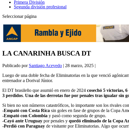
Primera División
Segunda división profesional
Seleccionar página
LA CANARINHA BUSCA DT
Publicado por
Santiago Acevedo
|
28 marzo, 2025
|
Luego de una doble fecha de Eliminatorias en la que venció agónicam
entrenador a Dorival Júnior.
El DT brasileño que asumió en enero de 2024
cosechó 5 victorias, 6
3 perdidos
.
Una de las derrotas fue por penales tras igualar sin
Si bien no son números catastróficos, lo importante son los rivales co
-Empató con Costa Rica
sin goles en fase de grupos de la Copa Amé
-Empató con Colombia
y pasó como segunda de grupo.
-Cayó ante Uruguay
por penales y
quedó eliminado de la Copa Amé
-Perdió con Paraguay
de visitante por Eliminatorias. Algo que ocurri