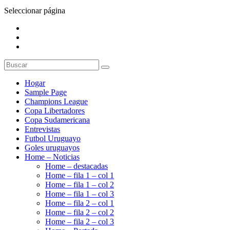
Seleccionar página
Hogar
Sample Page
Champions League
Copa Libertadores
Copa Sudamericana
Entrevistas
Futbol Uruguayo
Goles uruguayos
Home – Noticias
Home – destacadas
Home – fila 1 – col 1
Home – fila 1 – col 2
Home – fila 1 – col 3
Home – fila 2 – col 1
Home – fila 2 – col 2
Home – fila 2 – col 3