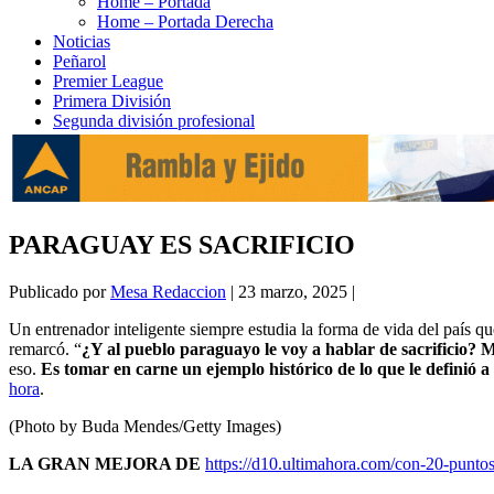
Home – Portada
Home – Portada Derecha
Noticias
Peñarol
Premier League
Primera División
Segunda división profesional
PARAGUAY ES SACRIFICIO
Publicado por
Mesa Redaccion
|
23 marzo, 2025
|
Un entrenador inteligente siempre estudia la forma de vida del país qu
remarcó. “
¿Y al pueblo paraguayo le voy a hablar de sacrificio? Me 
eso.
Es tomar en carne un ejemplo histórico de lo que le definió 
hora
.
(Photo by Buda Mendes/Getty Images)
LA GRAN MEJORA DE
https://d10.ultimahora.com/con-20-puntos-