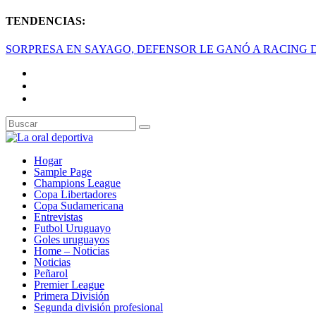
TENDENCIAS:
SORPRESA EN SAYAGO, DEFENSOR LE GANÓ A RACING DE
Hogar
Sample Page
Champions League
Copa Libertadores
Copa Sudamericana
Entrevistas
Futbol Uruguayo
Goles uruguayos
Home – Noticias
Noticias
Peñarol
Premier League
Primera División
Segunda división profesional