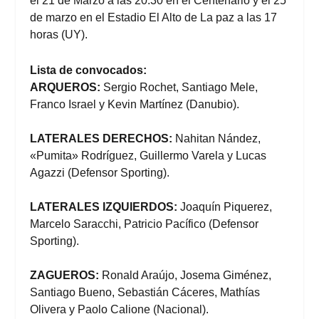
el 21 de Marzo a las 20:30 en el Centenario y el 25
de marzo en el Estadio El Alto de La paz a las 17
horas (UY).
Lista de convocados:
ARQUEROS:
Sergio Rochet, Santiago Mele,
Franco Israel y Kevin Martínez (Danubio).
LATERALES DERECHOS:
Nahitan Nández,
«Pumita» Rodríguez, Guillermo Varela y Lucas
Agazzi (Defensor Sporting).
LATERALES IZQUIERDOS:
Joaquín Piquerez,
Marcelo Saracchi, Patricio Pacífico (Defensor
Sporting).
ZAGUEROS:
Ronald Araújo, Josema Giménez,
Santiago Bueno, Sebastián Cáceres, Mathías
Olivera y Paolo Calione (Nacional).