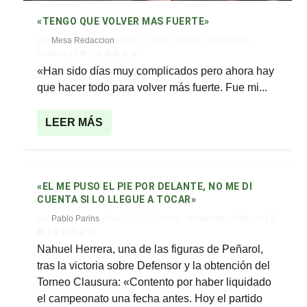
«TENGO QUE VOLVER MAS FUERTE»
por
Mesa Redaccion
|
Mar 17, 2026
|
Home - destacadas
,
Noticias
|
0
|
«Han sido días muy complicados pero ahora hay
que hacer todo para volver más fuerte. Fue mi...
LEER MÁS
«EL ME PUSO EL PIE POR DELANTE, NO ME DI
CUENTA SI LO LLEGUE A TOCAR»
por
Pablo Parins
|
Nov 3, 2025
|
Home - destacadas
,
Noticias
|
0
|
Nahuel Herrera, una de las figuras de Peñarol,
tras la victoria sobre Defensor y la obtención del
Torneo Clausura: «Contento por haber liquidado
el campeonato una fecha antes. Hoy el partido