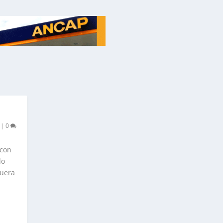
|
0
 con
do
fuera